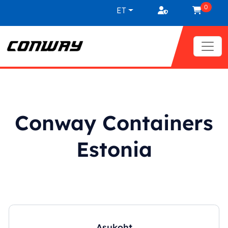
Liigu sisu juurde
0
ET
Conway Containers
Estonia
Asukoht