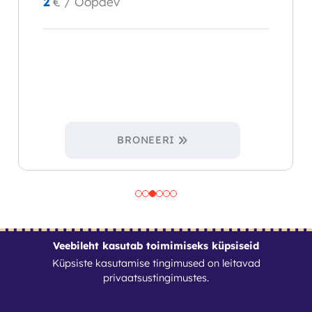
2
€
/ Ööpäev
BRONEERI
Veebileht kasutab toimimiseks küpsiseid
Küpsiste kasutamise tingimused on leitavad
Kontaktid
privaatsustingimustes
.
SIA Conway Container Solutions Eesti filiaal